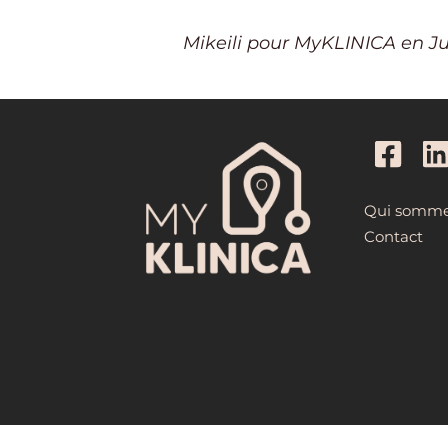
Mikeili pour MyKLINICA en Jui
Qui somme
Contact