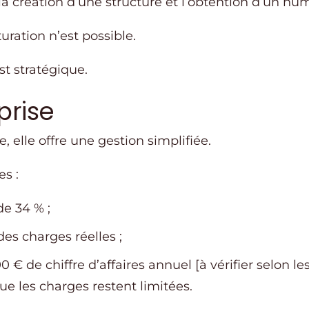
a création d’une structure et l’obtention d’un nu
uration n’est possible.
st stratégique.
prise
 elle offre une gestion simplifiée.
es :
de 34 % ;
es charges réelles ;
 € de chiffre d’affaires annuel [à vérifier selon l
ue les charges restent limitées.