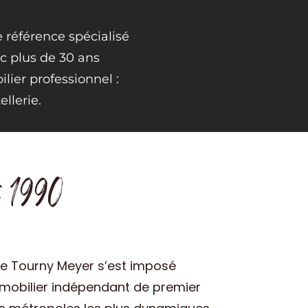
 référence spécialisé
c plus de 30 ans
lier professionnel :
llerie.
s 1990
pe Tourny Meyer s’est imposé
obilier indépendant de premier