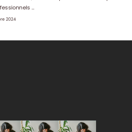
essionnels …
re 2024