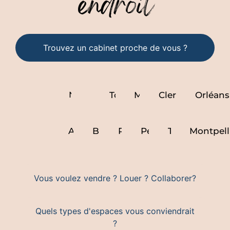
endroit
Trouvez un cabinet proche de vous ?
Paris
Nantes
Lyon
Toulouse
Marseille
Clermont ferra
Orléans
Nice
Avignon
Bordeaux
Rennes
Perpignan
Toulon
Montpell
Vous voulez vendre ? Louer ? Collaborer?
Quels types d'espaces vous conviendrait
?