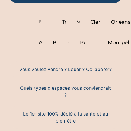
Paris
Nantes
Lyon
Toulouse
Marseille
Clermont ferra
Orléans
Nice
Avignon
Bordeaux
Rennes
Perpignan
Toulon
Montpell
Vous voulez vendre ? Louer ? Collaborer?
Quels types d'espaces vous conviendrait
?
Le 1er site 100% dédié à la santé et au
bien-être