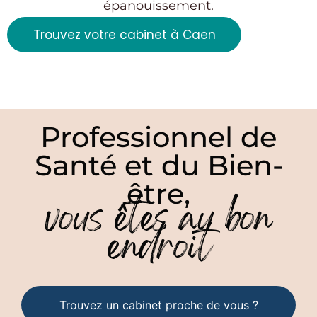
épanouissement.
Trouvez votre cabinet à Caen
Professionnel de
Santé et du Bien-
être,
vous êtes au bon
endroit
Trouvez un cabinet proche de vous ?