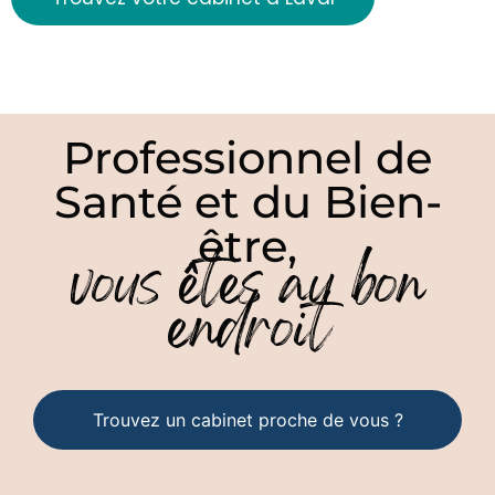
Professionnel de
Santé et du Bien-
être,
vous êtes au bon
endroit
Trouvez un cabinet proche de vous ?