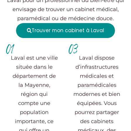
Laval
pour un professionnel du bien-être qui
envisage de trouver un cabinet médical,
paramédical ou de médecine douce.
Trouver mon cabinet à Laval
01
03
Laval est une ville
Laval dispose
située dans le
d’infrastructures
département de
médicales et
la Mayenne,
paramédicales
région qui
modernes et bien
compte une
équipées. Vous
population
pourrez partager
importante, ce
des cabinets
qui offre un
médicaux, des