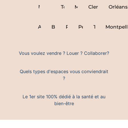
Paris
Nantes
Lyon
Toulouse
Marseille
Clermont ferra
Orléans
Nice
Avignon
Bordeaux
Rennes
Perpignan
Toulon
Montpell
Vous voulez vendre ? Louer ? Collaborer?
Quels types d'espaces vous conviendrait
?
Le 1er site 100% dédié à la santé et au
bien-être