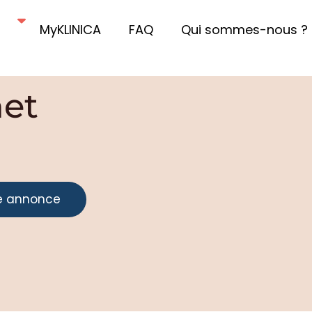
MyKLINICA
FAQ
Qui sommes-nous ?
net
e annonce