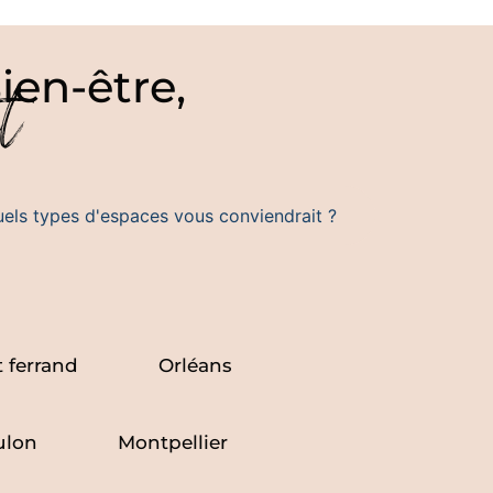
ien-être,
t
els types d'espaces vous conviendrait ?
 ferrand
Orléans
ulon
Montpellier