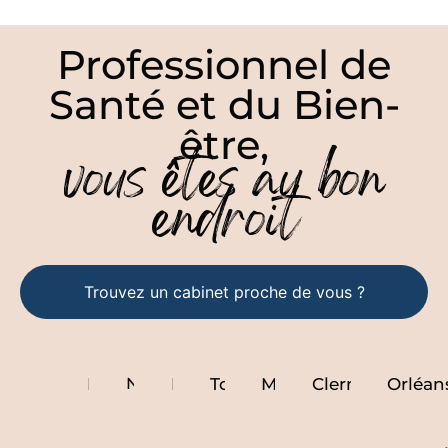
Professionnel de
Santé et du Bien-
être,
vous êtes au bon
endroit
Trouvez un cabinet proche de vous ?
Paris
Nantes
Lyon
Toulouse
Marseille
Clermont ferra
Orléan