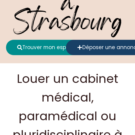
à
Strasbourg
Trouver mon espace
Déposer une annon
Louer un cabinet
médical,
paramédical ou
pluridisciplinaire à