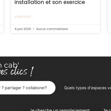
installation et son exercice
VOIR PLUS...
4 juin 2026
Aucun commentaire
n cab'
es clics !
 ? partager ? collaborer?
Quels types d'espaces vo
je cherche un remplacement
Je 